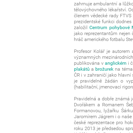
zahrnuje ambulantní a lůžko
tělovýchovného lékařství. 
členem vědecké rady FTVS U
prezidentské funkci dodnes 
založil
Centrum pohybové M
jako reprezentantům nejen č
hráč amerického fotbalu St
Profesor Kolář je autorem 
významných mezinárodních 
publikována v
anglickém
i 
plakátů
a
brožurek
na téma 
ČR i v zahraničí jako hlavn
je pravidelně žádán o vy
(habilitační, jmenovací rig
Pravidelná a dobře známá j
Dvořákem a Romanem Šebrl
Formanovou, lyžařku Šárku
Jaromírem Jágrem i o naše v
české reprezentace pro hoke
roku 2013 je předsedou sprá