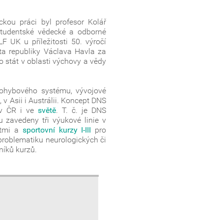
ickou práci byl profesor Kolář
studentské vědecké a odborné
 UK u příležitosti 50. výročí
nta republiky Václava Havla za
o stát v oblasti výchovy a vědy
pohybového systému, vývojové
v Asii i Austrálii. Koncept DNS
 ČR i ve
světě
. T. č. je DNS
 zavedeny tři výukové linie v
dětmi a
sportovní kurzy I-III
pro
 problematiku neurologických či
níků kurzů.