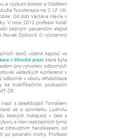
čbu a výzkum bolesti a Oddělení
studia fyzioterapie na 2. LF UK,
otole. Od dob Václava Havla v
ky. V roce 2012 profesor Kolář
 péči běžným pacientům stejně
jako Novak Djokovič či významný
čních textů včetně kapitol ve
tace v klinické praxi
, která byla
ladem pro vytvoření odborných
stovek vědeckých konferencí v
ý odborník v oboru rehabilitace
ky ke kvalifikačním postupům
MŠMT ČR.
l např. s desetibojaři Tomášem
ral se o sprinterku Ludmilu
u českých hokejistů v čele s
ýboru a člen realizačních týmů
m se zdravotním hendikepem, od
ch po poranění míchy. Profesor