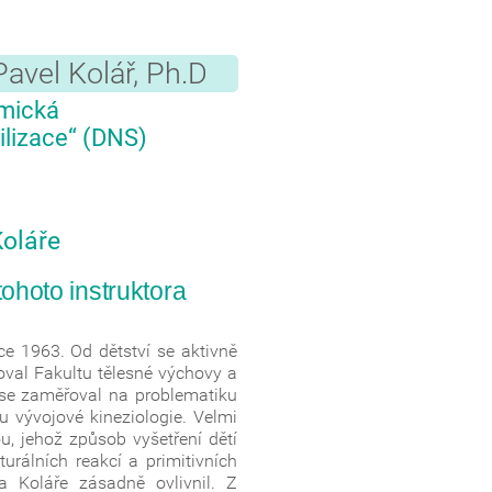
English version
avel Kolář, Ph.D
amická
ilizace“ (DNS)
Koláře
ohoto instruktora
oce 1963. Od dětství se aktivně
oval Fakultu tělesné výchovy a
a se zaměřoval na problematiku
u vývojové kineziologie. Velmi
, jehož způsob vyšetření dětí
urálních reakcí a primitivních
ra Koláře zásadně ovlivnil. Z