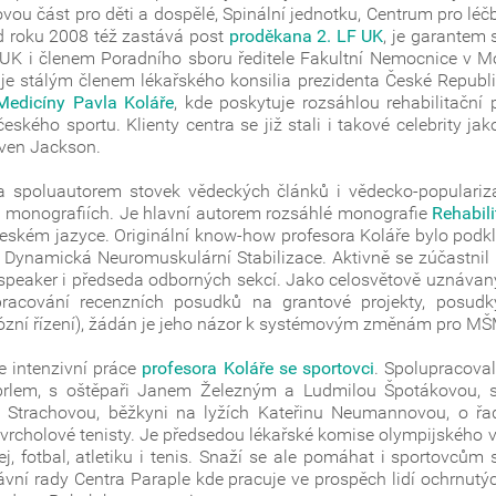
vou část pro děti a dospělé, Spinální jednotku, Centrum pro lé
Od roku 2008 též zastává post
proděkana 2. LF UK
, je garantem 
K i členem Poradního sboru ředitele Fakultní Nemocnice v M
je stálým členem lékařského konsilia prezidenta České Republi
edicíny Pavla Koláře
, kde poskytuje rozsáhlou rehabilitační
eského sportu. Klienty centra se již stali i takové celebrity 
even Jackson.
a spoluautorem stovek vědeckých článků i vědecko-populariza
monografiích. Je hlavní autorem rozsáhlé monografie
Rehabili
českém jazyce. Originální know-how profesora Koláře bylo podk
Dynamická Neuromuskulární Stabilizace. Aktivně se zúčastnil 
í speaker i předseda odborných sekcí. Jako celosvětově uznávan
pracování recenzních posudků na grantové projekty, posud
orózní řízení), žádán je jeho názor k systémovým změnám pro 
e intenzivní práce
profesora Koláře se sportovci
. Spolupracova
em, s oštěpaři Janem Železným a Ludmilou Špotákovou, sta
 Strachovou, běžkyni na lyžích Kateřinu Neumannovou, o řad
rcholové tenisty. Je předsedou lékařské komise olympijského v
j, fotbal, atletiku i tenis. Snaží se ale pomáhat i sportovců
vní rady Centra Paraple kde pracuje ve prospěch lidí ochrnutý