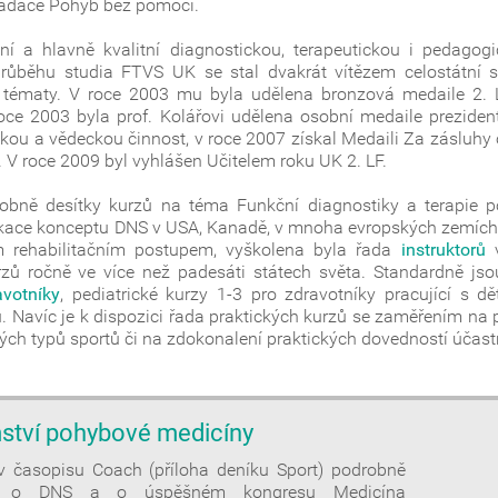
 Nadace Pohyb bez pomoci.
lní a hlavně kvalitní diagnostickou, terapeutickou i pedagog
růběhu studia FTVS UK se stal dvakrát vítězem celostátní 
 tématy. V roce 2003 mu byla udělena bronzová medaile 2. LF
 roce 2003 byla prof. Kolářovi udělena osobní medaile prezide
kou a vědeckou činnost, v roce 2007 získal Medaili Za zásluhy 
. V roce 2009 byl vyhlášen Učitelem roku UK 2. LF.
sobně desítky kurzů na téma Funkční diagnostiky a terapie 
likace konceptu DNS v USA, Kanadě, v mnoha evropských zemích, 
m rehabilitačním postupem, vyškolena byla řada
instruktorů
v
ů ročně ve více než padesáti státech světa. Standardně jsou
avotníky
, pediatrické kurzy 1-3 pro zdravotníky pracující s 
tu. Navíc je k dispozici řada praktických kurzů se zaměřením na
tých typů sportů či na zdokonalení praktických dovedností účast
ství pohybové medicíny
v časopisu Coach (příloha deníku Sport) podrobně
je o DNS a o úspěšném kongresu Medicína