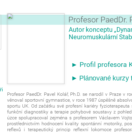
Profesor PaedDr. P
Autor konceptu „Dyn
Neuromuskulární Stab
► Profil profesora 
► Plánované kurzy t
ři
Profesor PaedDr. Pavel Kolář, Ph.D. se narodil v Praze v r
věnoval sportovní gymnastice, v roce 1987 úspěšně absolv
sportu UK. Od začátku své profesní kariéry fyzioterapeut
funkční diagnostiky a terapie pohybové soustavy z pohled
úzce spolupracoval zejména s profesorem Václavem Vojtou
prostřednictvím hodnocení kvality spontánní motoriky, post
reflexů i terapeutický princip reflexní lokomoce profeso