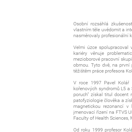
Osobní rozsáhlá zkušenost
vlastním těle uvědomit a i
nasměrovaly profesionální k
Velmi úzce spolupracoval v
kariéry věnuje problemat
mezioborové pracovní skupi
obrnou. Tyto dvě, na první 
těžištěm práce profesora Ko
V roce 1997 Pavel Kolář ú
kořenových syndromů L5 a S
poruch“ získal titul docen
patofyziologie člověka a zí
magnetickou rezonancí v 
jmenovací řízení na FTVS UK
Faculty of Health Sciences, 
Od roku 1999 profesor Kolář