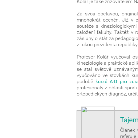
Kolář je také zřizovatelem
Za svoji obětavou, originá
mnohokrát oceněn. Již v p
soutěže s kineziologickými
založení fakulty. Taktéž v
zásluhy o stát za pedagogic
z rukou prezidenta republiky
Profesor Kolář vyučoval o
kineziologie a praktické ap
se stal světově uznávaný
vyučováno ve stovkách kurz
podobě
kurzů A-D pro zdr
profesionály z oblasti spor
ortopedických diagnóz, urči
Tajem
Článek 
referu