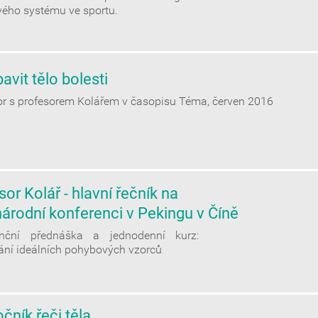
ého systému ve sportu.
avit tělo bolesti
r s profesorem Kolářem v časopisu Téma, červen 2016
or Kolář - hlavní řečník na
árodní konferenci v Pekingu v Číně
enční přednáška a jednodenní kurz:
ání ideálních pohybových vzorců
čník řeči těla