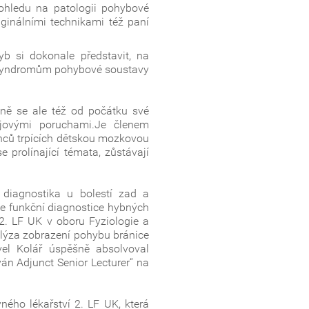
pohledu na patologii pohybové
ginálními technikami též paní
b si dokonale představit, na
ým syndromům pohybové soustavy
sně se ale též od počátku své
ojovými poruchami.Je členem
inců trpících dětskou mozkovou
 prolínající témata, zůstávají
 diagnostika u bolestí zad a
e funkční diagnostice hybných
2. LF UK v oboru Fyziologie a
alýza zobrazení pohybu bránice
el Kolář úspěšně absolvoval
án Adjunct Senior Lecturer“ na
ného lékařství 2. LF UK, která