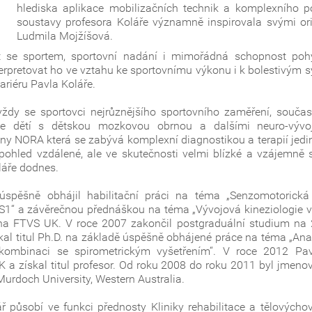
hlediska aplikace mobilizačních technik a komplexního 
soustavy profesora Koláře významně inspirovala svými ori
Ludmila Mojžíšová.
 se sportem, sportovní nadání i mimořádná schopnost pohy
nterpretovat ho ve vztahu ke sportovnímu výkonu i k bolestiv
ariéru Pavla Koláře.
ždy se sportovci nejrůznějšího sportovního zaměření, souča
ice dětí s dětskou mozkovou obrnou a dalšími neuro-výv
ny NORA která se zabývá komplexní diagnostikou a terapií jed
pohled vzdálené, ale ve skutečnosti velmi blízké a vzájemně se
láře dodnes.
spěšně obhájil habilitační práci na téma „Senzomotorická
1“ a závěrečnou přednáškou na téma „Vývojová kineziologie v
t na FTVS UK. V roce 2007 zakončil postgraduální studium na 
skal titul Ph.D. na základě úspěšně obhájené práce na téma „An
kombinaci se spirometrickým vyšetřením“. V roce 2012 Pav
 a získal titul profesor. Od roku 2008 do roku 2011 byl jmenov
Murdoch University, Western Australia.
 působí ve funkci přednosty Kliniky rehabilitace a tělovýchov