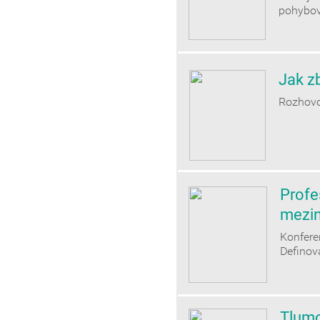
pohybov
Jak zb
Rozhovo
Profes
mezin
Konfer
Definov
Tlumo